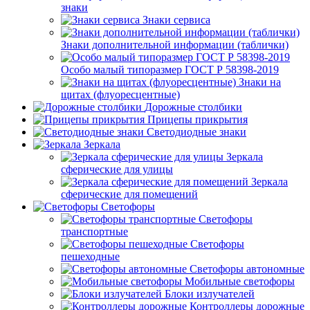
знаки
Знаки сервиса
Знаки дополнительной информации (таблички)
Особо малый типоразмер ГОСТ Р 58398-2019
Знаки на
щитах (флуоресцентные)
Дорожные столбики
Прицепы прикрытия
Светодиодные знаки
Зеркала
Зеркала
сферические для улицы
Зеркала
сферические для помещений
Светофоры
Светофоры
транспортные
Светофоры
пешеходные
Светофоры автономные
Мобильные светофоры
Блоки излучателей
Контроллеры дорожные