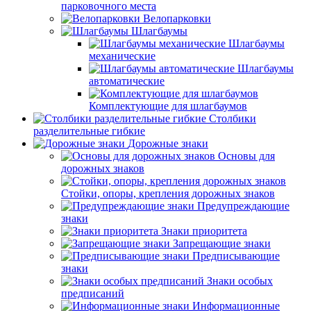
парковочного места
Велопарковки
Шлагбаумы
Шлагбаумы
механические
Шлагбаумы
автоматические
Комплектующие для шлагбаумов
Столбики
разделительные гибкие
Дорожные знаки
Основы для
дорожных знаков
Стойки, опоры, крепления дорожных знаков
Предупреждающие
знаки
Знаки приоритета
Запрещающие знаки
Предписывающие
знаки
Знаки особых
предписаний
Информационные