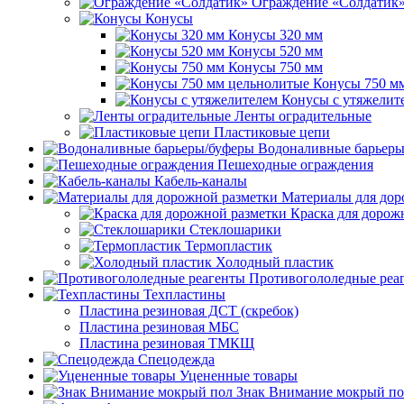
Ограждение «Солдатик
Конусы
Конусы 320 мм
Конусы 520 мм
Конусы 750 мм
Конусы 750 м
Конусы с утяжелит
Ленты оградительные
Пластиковые цепи
Водоналивные барьеры
Пешеходные ограждения
Кабель-каналы
Материалы для дор
Краска для дорож
Стеклошарики
Термопластик
Холодный пластик
Противогололедные реа
Техпластины
Пластина резиновая ДСТ (скребок)
Пластина резиновая МБС
Пластина резиновая ТМКЩ
Спецодежда
Уцененные товары
Знак Внимание мокрый по