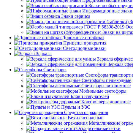
Предписывающие знаки
Знаки особых предп
Информационные знаки
Знаки сервиса
З
Осо
Знаки на щита
Дорожные столбики
Прицепы прикрытия
Светодиодные знаки
Зеркала
Зеркала сферичес
Зеркала сфе
Светофоры
Светофоры транспорт
Светофоры пешеходные
Светофоры автономные
Мобильные светофоры
Блоки излучателей
Контроллеры дорожные
Пульты и УЗС
Средства ограждения
Вехи сигнальные
Металлические огра
Оградительные сетки