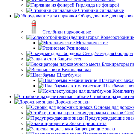
Гирлянда из фонарей
Столбики сигнальные
Оборудование для парков
Столбики парковочные
Колесоотбойник
Металлические
Резиновые
Съезд/заезд для бордюра
Защита стен
Блокираторы п
Велопарковки
Шлагбаумы
Шлагбаумы меха
Шлагбаумы авт
Комплект
Столбики разделите
Дорожные знаки
Основы для дорож
Стой
Предупреждающие зна
Знаки приоритета
Запрещающие знаки