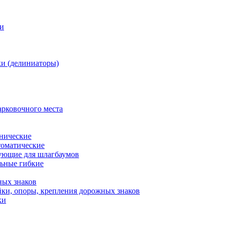
ки
и (делиниаторы)
арковочного места
нические
оматические
ующие для шлагбаумов
льные гибкие
ных знаков
ки, опоры, крепления дорожных знаков
ки