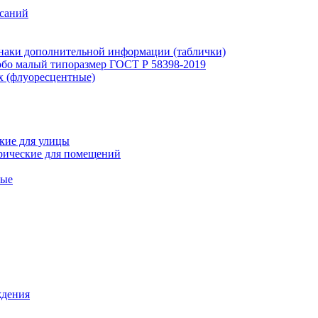
исаний
наки дополнительной информации (таблички)
бо малый типоразмер ГОСТ Р 58398-2019
х (флуоресцентные)
кие для улицы
рические для помещений
ные
ждения