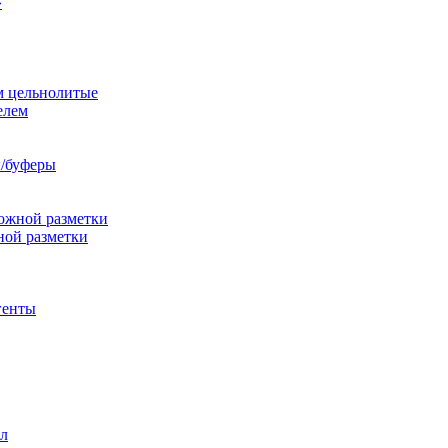
»
м цельнолитые
елем
/буферы
ожной разметки
ной разметки
генты
л