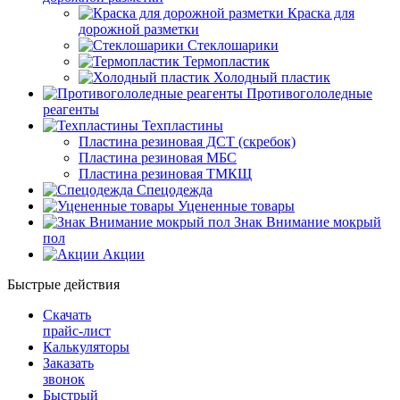
Краска для
дорожной разметки
Стеклошарики
Термопластик
Холодный пластик
Противогололедные
реагенты
Техпластины
Пластина резиновая ДСТ (скребок)
Пластина резиновая МБС
Пластина резиновая ТМКЩ
Спецодежда
Уцененные товары
Знак Внимание мокрый
пол
Акции
Быстрые действия
Скачать
прайс-лист
Калькуляторы
Заказать
звонок
Быстрый