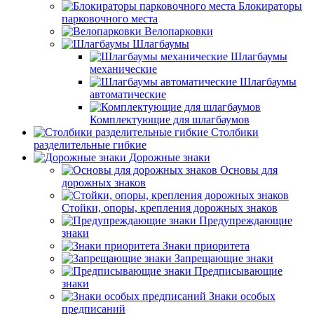
Блокираторы
парковочного места
Велопарковки
Шлагбаумы
Шлагбаумы
механические
Шлагбаумы
автоматические
Комплектующие для шлагбаумов
Столбики
разделительные гибкие
Дорожные знаки
Основы для
дорожных знаков
Стойки, опоры, крепления дорожных знаков
Предупреждающие
знаки
Знаки приоритета
Запрещающие знаки
Предписывающие
знаки
Знаки особых
предписаний