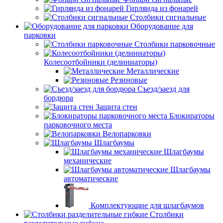
Гирлянда из фонарей
Столбики сигнальные
Оборудование для
парковки
Столбики парковочные
Колесоотбойники (делиниаторы)
Металлические
Резиновые
Съезд/заезд для
бордюра
Защита стен
Блокираторы
парковочного места
Велопарковки
Шлагбаумы
Шлагбаумы
механические
Шлагбаумы
автоматические
Комплектующие для шлагбаумов
Столбики