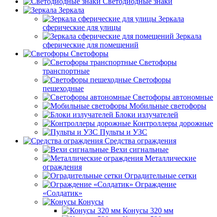
Светодиодные знаки
Зеркала
Зеркала
сферические для улицы
Зеркала
сферические для помещений
Светофоры
Светофоры
транспортные
Светофоры
пешеходные
Светофоры автономные
Мобильные светофоры
Блоки излучателей
Контроллеры дорожные
Пульты и УЗС
Средства ограждения
Вехи сигнальные
Металлические
ограждения
Оградительные сетки
Ограждение
«Солдатик»
Конусы
Конусы 320 мм