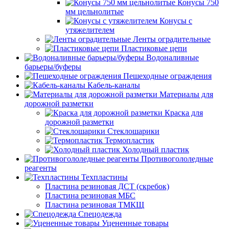
Конусы 750
мм цельнолитые
Конусы с
утяжелителем
Ленты оградительные
Пластиковые цепи
Водоналивные
барьеры/буферы
Пешеходные ограждения
Кабель-каналы
Материалы для
дорожной разметки
Краска для
дорожной разметки
Стеклошарики
Термопластик
Холодный пластик
Противогололедные
реагенты
Техпластины
Пластина резиновая ДСТ (скребок)
Пластина резиновая МБС
Пластина резиновая ТМКЩ
Спецодежда
Уцененные товары