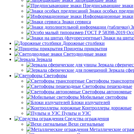
Запрещающие знаки
Предписывающие знаки
Знаки особых предп
Информационные знаки
Знаки сервиса
З
Осо
Знаки на щита
Дорожные столбики
Прицепы прикрытия
Светодиодные знаки
Зеркала
Зеркала сферичес
Зеркала сфе
Светофоры
Светофоры транспорт
Светофоры пешеходные
Светофоры автономные
Мобильные светофоры
Блоки излучателей
Контроллеры дорожные
Пульты и УЗС
Средства ограждения
Вехи сигнальные
Металлические огра