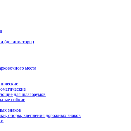
ки
и (делиниаторы)
арковочного места
нические
оматические
ующие для шлагбаумов
льные гибкие
ных знаков
ки, опоры, крепления дорожных знаков
ки