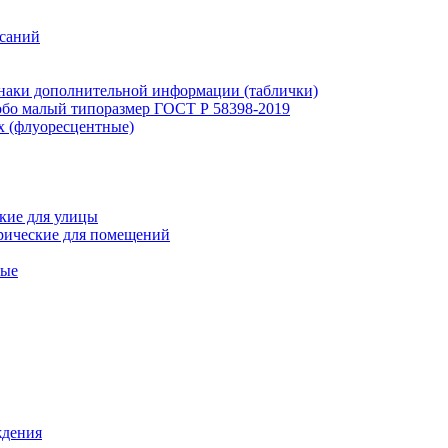
исаний
наки дополнительной информации (таблички)
бо малый типоразмер ГОСТ Р 58398-2019
х (флуоресцентные)
кие для улицы
рические для помещений
ные
ждения