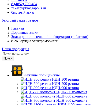
8 (4852) 700-494
zakaz@pkmegapolis.ru
быстрый заказ
быстрый заказ товаров
Главная
Дорожные знаки
Знаки дополнительной информации (таблички)
8.26 Зарядка электромобилей
Наша продукция
Лежачие полицейские
ИДН-300 резина
ИДН-500 резина
ИДН-900 резина
ИДН-350 композит
ИДН-500 композит
ИДН-900 композит
ИДН-1100 композит