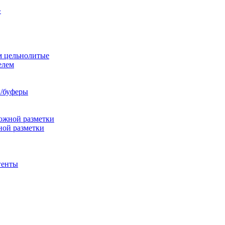
»
м цельнолитые
елем
/буферы
ожной разметки
ной разметки
генты