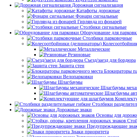
Дорожная сигнализация
Катафоты дорожные
Фонари сигнальные
Гирлянда из фонарей
Столбики сигнальные
Оборудование для парков
Столбики парковочные
Колесоотбойник
Металлические
Резиновые
Съезд/заезд для бордюра
Защита стен
Блокираторы п
Велопарковки
Шлагбаумы
Шлагбаумы меха
Шлагбаумы авт
Комплект
Столбики разделите
Дорожные знаки
Основы для дорож
Стой
Предупреждающие зна
Знаки приоритета