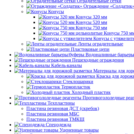
Оградительные сетки
Ограждение «Солдатик
Конусы
Конусы 320 мм
Конусы 520 мм
Конусы 750 мм
Конусы 750 м
Конусы с утяжелит
Ленты оградительные
Пластиковые цепи
Водоналивные барьеры
Пешеходные ограждения
Кабель-каналы
Материалы для дор
Краска для дорож
Стеклошарики
Термопластик
Холодный пластик
Противогололедные реа
Техпластины
Пластина резиновая ДСТ (скребок)
Пластина резиновая МБС
Пластина резиновая ТМКЩ
Спецодежда
Уцененные товары