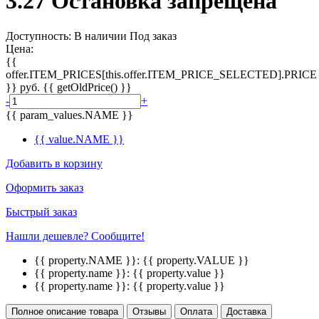
3.27 Остановка запрещена
Доступность:
В наличии
Под заказ
Цена:
{{
offer.ITEM_PRICES[this.offer.ITEM_PRICE_SELECTED].PRICE
}}
руб.
{{ getOldPrice() }}
-
+
{{ param_values.NAME }}
{{ value.NAME }}
Добавить в корзину
Оформить заказ
Быстрый заказ
Нашли дешевле? Сообщите!
{{ property.NAME }}:
{{ property.VALUE }}
{{ property.name }}:
{{ property.value }}
{{ property.name }}:
{{ property.value }}
Полное описание товара
Отзывы
Оплата
Доставка