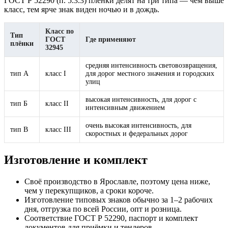
ГОСТ Р 52290 (п. 5.3.3) плёнки делят на три типа — чем выше
класс, тем ярче знак виден ночью и в дождь.
Класс по
Тип
ГОСТ
Где применяют
плёнки
32945
средняя интенсивность световозвращения,
тип А
класс I
для дорог местного значения и городских
улиц
высокая интенсивность, для дорог с
тип Б
класс II
интенсивным движением
очень высокая интенсивность, для
тип В
класс III
скоростных и федеральных дорог
Изготовление и комплект
Своё производство в Ярославле, поэтому цена ниже,
чем у перекупщиков, а сроки короче.
Изготовление типовых знаков обычно за 1–2 рабочих
дня, отгрузка по всей России, опт и розница.
Соответствие ГОСТ Р 52290, паспорт и комплект
документов для приёмки и тендеров.