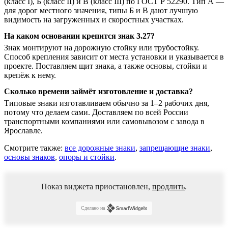
(класс I), Б (класс II) и В (класс III) по ГОСТ Р 52290. Тип А —
для дорог местного значения, типы Б и В дают лучшую
видимость на загруженных и скоростных участках.
На каком основании крепится знак 3.27?
Знак монтируют на дорожную стойку или трубостойку.
Способ крепления зависит от места установки и указывается в
проекте. Поставляем щит знака, а также основы, стойки и
крепёж к нему.
Сколько времени займёт изготовление и доставка?
Типовые знаки изготавливаем обычно за 1–2 рабочих дня,
потому что делаем сами. Доставляем по всей России
транспортными компаниями или самовывозом с завода в
Ярославле.
Смотрите также:
все дорожные знаки
,
запрещающие знаки
,
основы знаков
,
опоры и стойки
.
Показ виджета приостановлен,
продлить
.
Сделано на