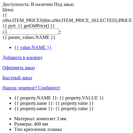
Доступность:
В наличии
Под заказ
Цена:
{{
offer.ITEM_PRICES[this.offer.ITEM_PRICE_SELECTED].PRICE
}}
руб.
{{ getOldPrice() }}
-
+
{{ param_values.NAME }}
{{ value.NAME }}
Добавить в корзину
Оформить заказ
Быстрый заказ
Нашли дешевле? Сообщите!
{{ property.NAME }}:
{{ property.VALUE }}
{{ property.name }}:
{{ property.value }}
{{ property.name }}:
{{ property.value }}
Материал:
композит 3 мм
Размеры:
400 мм
Тип крепления:
планка