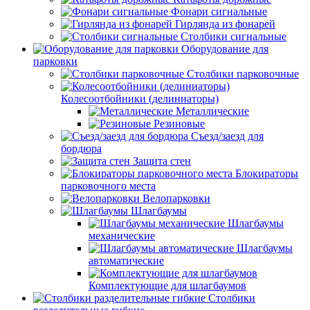
Фонари сигнальные
Гирлянда из фонарей
Столбики сигнальные
Оборудование для
парковки
Столбики парковочные
Колесоотбойники (делиниаторы)
Металлические
Резиновые
Съезд/заезд для
бордюра
Защита стен
Блокираторы
парковочного места
Велопарковки
Шлагбаумы
Шлагбаумы
механические
Шлагбаумы
автоматические
Комплектующие для шлагбаумов
Столбики