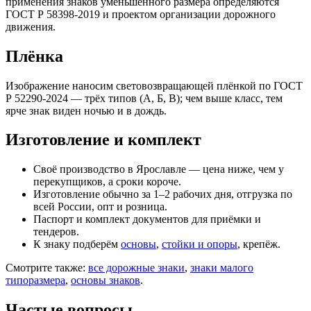
применения знаков уменьшенного размера определяются
ГОСТ Р 58398-2019 и проектом организации дорожного
движения.
Плёнка
Изображение наносим световозвращающей плёнкой по ГОСТ
Р 52290-2024 — трёх типов (А, Б, В); чем выше класс, тем
ярче знак виден ночью и в дождь.
Изготовление и комплект
Своё производство в Ярославле — цена ниже, чем у
перекупщиков, а сроки короче.
Изготовление обычно за 1–2 рабочих дня, отгрузка по
всей России, опт и розница.
Паспорт и комплект документов для приёмки и
тендеров.
К знаку подберём
основы
,
стойки и опоры
, крепёж.
Смотрите также:
все дорожные знаки
,
знаки малого
типоразмера
,
основы знаков
.
Частые вопросы