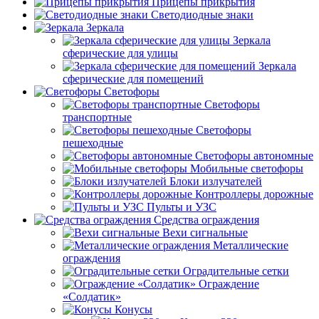
Прицепы прикрытия
Светодиодные знаки
Зеркала
Зеркала
сферические для улицы
Зеркала
сферические для помещений
Светофоры
Светофоры
транспортные
Светофоры
пешеходные
Светофоры автономные
Мобильные светофоры
Блоки излучателей
Контроллеры дорожные
Пульты и УЗС
Средства ограждения
Вехи сигнальные
Металлические
ограждения
Оградительные сетки
Ограждение
«Солдатик»
Конусы