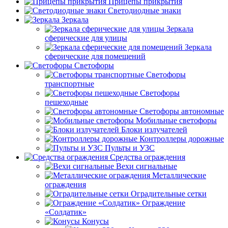
Прицепы прикрытия
Светодиодные знаки
Зеркала
Зеркала
сферические для улицы
Зеркала
сферические для помещений
Светофоры
Светофоры
транспортные
Светофоры
пешеходные
Светофоры автономные
Мобильные светофоры
Блоки излучателей
Контроллеры дорожные
Пульты и УЗС
Средства ограждения
Вехи сигнальные
Металлические
ограждения
Оградительные сетки
Ограждение
«Солдатик»
Конусы