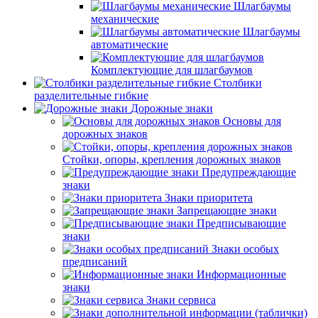
Шлагбаумы
механические
Шлагбаумы
автоматические
Комплектующие для шлагбаумов
Столбики
разделительные гибкие
Дорожные знаки
Основы для
дорожных знаков
Стойки, опоры, крепления дорожных знаков
Предупреждающие
знаки
Знаки приоритета
Запрещающие знаки
Предписывающие
знаки
Знаки особых
предписаний
Информационные
знаки
Знаки сервиса