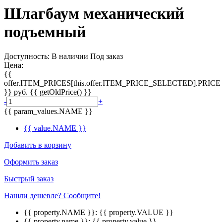
Шлагбаум механический
подъемный
Доступность:
В наличии
Под заказ
Цена:
{{
offer.ITEM_PRICES[this.offer.ITEM_PRICE_SELECTED].PRICE
}}
руб.
{{ getOldPrice() }}
-
+
{{ param_values.NAME }}
{{ value.NAME }}
Добавить в корзину
Оформить заказ
Быстрый заказ
Нашли дешевле? Сообщите!
{{ property.NAME }}:
{{ property.VALUE }}
{{ property.name }}:
{{ property.value }}