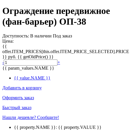
Ограждение передвижное
(фан-барьер) ОП-38
Доступность:
В наличии
Под заказ
Цена:
{{
offer.ITEM_PRICES[this.offer.ITEM_PRICE_SELECTED].PRICE
}}
руб.
{{ getOldPrice() }}
-
+
{{ param_values.NAME }}
{{ value.NAME }}
Добавить в корзину
Оформить заказ
Быстрый заказ
Нашли дешевле? Сообщите!
{{ property.NAME }}:
{{ property.VALUE }}