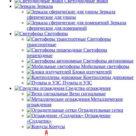
Светодиодные знаки
Зеркала
Зеркала
сферические для улицы
Зеркала
сферические для помещений
Светофоры
Светофоры
транспортные
Светофоры
пешеходные
Светофоры автономные
Мобильные светофоры
Блоки излучателей
Контроллеры дорожные
Пульты и УЗС
Средства ограждения
Вехи сигнальные
Металлические
ограждения
Оградительные сетки
Ограждение
«Солдатик»
Конусы