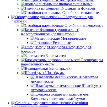
Фонари сигнальные
Гирлянда из фонарей
Столбики сигнальные
Оборудование для
парковки
Столбики парковочные
Колесоотбойники (делиниаторы)
Металлические
Резиновые
Съезд/заезд для
бордюра
Защита стен
Блокираторы
парковочного места
Велопарковки
Шлагбаумы
Шлагбаумы
механические
Шлагбаумы
автоматические
Комплектующие для шлагбаумов
Столбики