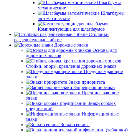
Шлагбаумы
механические
Шлагбаумы
автоматические
Комплектующие для шлагбаумов
Столбики
разделительные гибкие
Дорожные знаки
Основы для
дорожных знаков
Стойки, опоры, крепления дорожных знаков
Предупреждающие
знаки
Знаки приоритета
Запрещающие знаки
Предписывающие
знаки
Знаки особых
предписаний
Информационные
знаки
Знаки сервиса