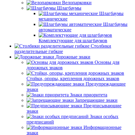
Велопарковки
Шлагбаумы
Шлагбаумы
механические
Шлагбаумы
автоматические
Комплектующие для шлагбаумов
Столбики
разделительные гибкие
Дорожные знаки
Основы для
дорожных знаков
Стойки, опоры, крепления дорожных знаков
Предупреждающие
знаки
Знаки приоритета
Запрещающие знаки
Предписывающие
знаки
Знаки особых
предписаний
Информационные
знаки