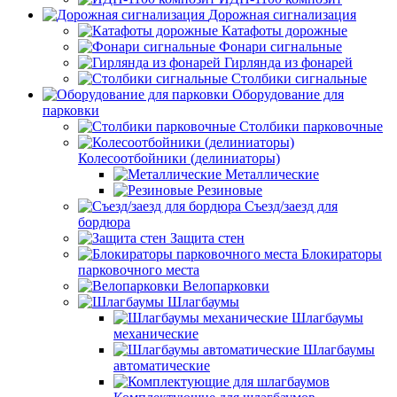
Дорожная сигнализация
Катафоты дорожные
Фонари сигнальные
Гирлянда из фонарей
Столбики сигнальные
Оборудование для
парковки
Столбики парковочные
Колесоотбойники (делиниаторы)
Металлические
Резиновые
Съезд/заезд для
бордюра
Защита стен
Блокираторы
парковочного места
Велопарковки
Шлагбаумы
Шлагбаумы
механические
Шлагбаумы
автоматические