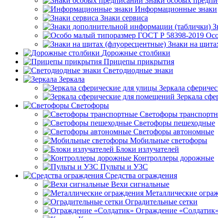
Знаки особых предп
Информационные знаки
Знаки сервиса
З
Осо
Знаки на щита
Дорожные столбики
Прицепы прикрытия
Светодиодные знаки
Зеркала
Зеркала сферичес
Зеркала сфе
Светофоры
Светофоры транспорт
Светофоры пешеходные
Светофоры автономные
Мобильные светофоры
Блоки излучателей
Контроллеры дорожные
Пульты и УЗС
Средства ограждения
Вехи сигнальные
Металлические огра
Оградительные сетки
Ограждение «Солдатик