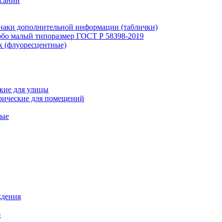
исаний
наки дополнительной информации (таблички)
бо малый типоразмер ГОСТ Р 58398-2019
х (флуоресцентные)
кие для улицы
рические для помещений
ные
ждения
»