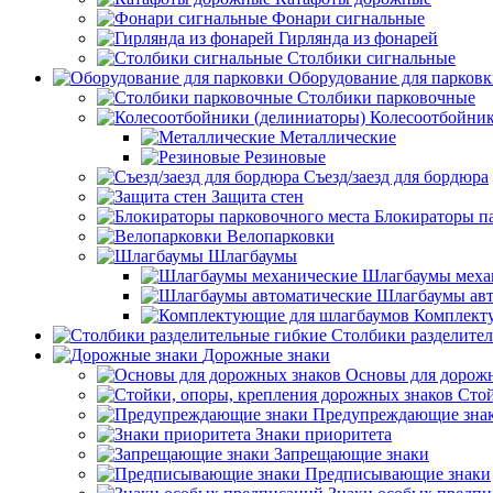
Фонари сигнальные
Гирлянда из фонарей
Столбики сигнальные
Оборудование для парков
Столбики парковочные
Колесоотбойник
Металлические
Резиновые
Съезд/заезд для бордюра
Защита стен
Блокираторы п
Велопарковки
Шлагбаумы
Шлагбаумы меха
Шлагбаумы авт
Комплект
Столбики разделите
Дорожные знаки
Основы для дорож
Стой
Предупреждающие зна
Знаки приоритета
Запрещающие знаки
Предписывающие знаки