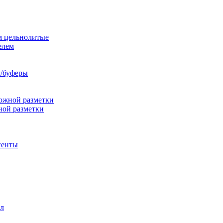
м цельнолитые
елем
/буферы
ожной разметки
ной разметки
генты
л