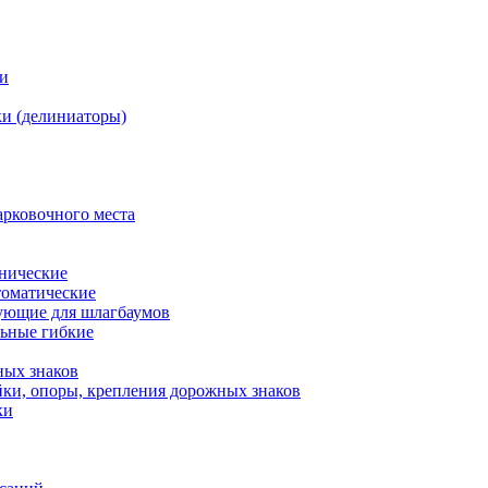
ки
и (делиниаторы)
арковочного места
нические
оматические
ующие для шлагбаумов
льные гибкие
ных знаков
ки, опоры, крепления дорожных знаков
ки