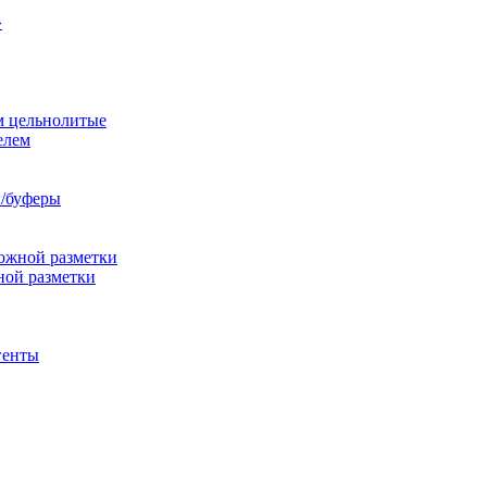
»
м цельнолитые
елем
/буферы
ожной разметки
ной разметки
генты