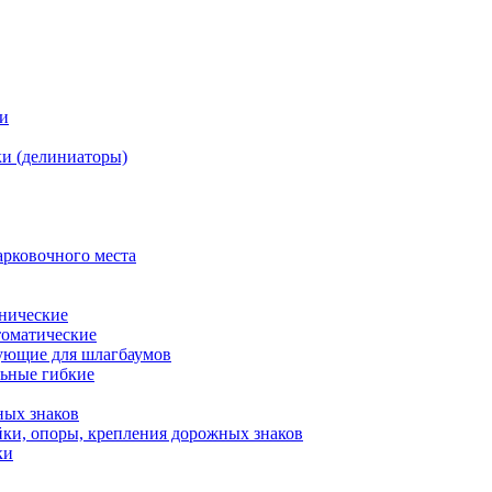
ки
и (делиниаторы)
арковочного места
нические
оматические
ующие для шлагбаумов
льные гибкие
ных знаков
ки, опоры, крепления дорожных знаков
ки