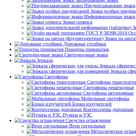
Запрещающие знаки
Предписывающие знаки
Знаки особых предп
Информационные знаки
Знаки сервиса
З
Осо
Знаки на щита
Дорожные столбики
Прицепы прикрытия
Светодиодные знаки
Зеркала
Зеркала сферичес
Зеркала сфе
Светофоры
Светофоры транспорт
Светофоры пешеходные
Светофоры автономные
Мобильные светофоры
Блоки излучателей
Контроллеры дорожные
Пульты и УЗС
Средства ограждения
Вехи сигнальные
Металлические огра