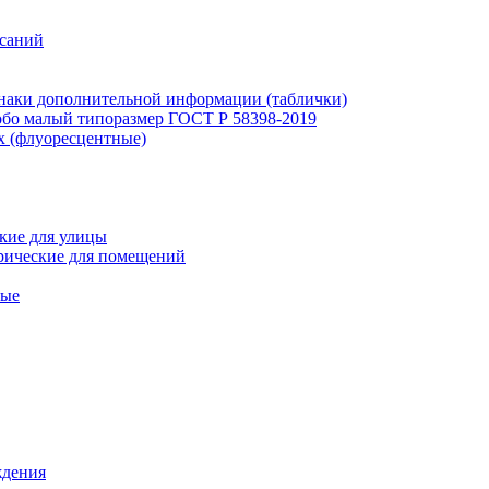
исаний
наки дополнительной информации (таблички)
бо малый типоразмер ГОСТ Р 58398-2019
х (флуоресцентные)
кие для улицы
рические для помещений
ные
ждения