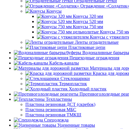
Оградительные сетки
Ограждение «Солдатик
Конусы
Конусы 320 мм
Конусы 520 мм
Конусы 750 мм
Конусы 750 м
Конусы с утяжелит
Ленты оградительные
Пластиковые цепи
Водоналивные барьеры
Пешеходные ограждения
Кабель-каналы
Материалы для дор
Краска для дорож
Стеклошарики
Термопластик
Холодный пластик
Противогололедные реа
Техпластины
Пластина резиновая ДСТ (скребок)
Пластина резиновая МБС
Пластина резиновая ТМКЩ
Спецодежда
Уцененные товары