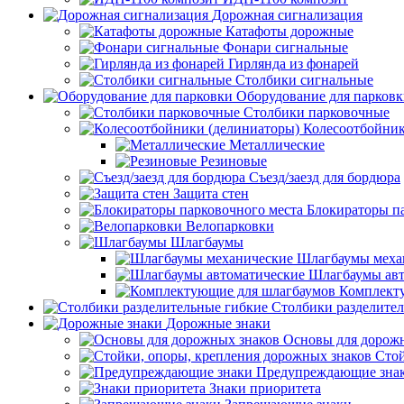
Дорожная сигнализация
Катафоты дорожные
Фонари сигнальные
Гирлянда из фонарей
Столбики сигнальные
Оборудование для парков
Столбики парковочные
Колесоотбойник
Металлические
Резиновые
Съезд/заезд для бордюра
Защита стен
Блокираторы п
Велопарковки
Шлагбаумы
Шлагбаумы меха
Шлагбаумы авт
Комплект
Столбики разделите
Дорожные знаки
Основы для дорож
Стой
Предупреждающие зна
Знаки приоритета