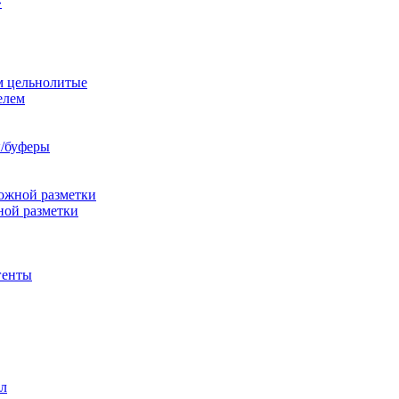
»
м цельнолитые
елем
/буферы
ожной разметки
ной разметки
генты
л