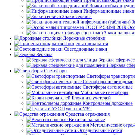
Предписывающие знаки
Знаки особых предп
Информационные знаки
Знаки сервиса
З
Осо
Знаки на щита
Дорожные столбики
Прицепы прикрытия
Светодиодные знаки
Зеркала
Зеркала сферичес
Зеркала сфе
Светофоры
Светофоры транспорт
Светофоры пешеходные
Светофоры автономные
Мобильные светофоры
Блоки излучателей
Контроллеры дорожные
Пульты и УЗС
Средства ограждения
Вехи сигнальные
Металлические огра
Оградительные сетки