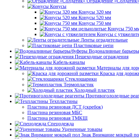
Ограждение «Солдатик
Конусы
Конусы 320 мм
Конусы 520 мм
Конусы 750 мм
Конусы 750 м
Конусы с утяжелит
Ленты оградительные
Пластиковые цепи
Водоналивные барьеры
Пешеходные ограждения
Кабель-каналы
Материалы для дор
Краска для дорож
Стеклошарики
Термопластик
Холодный пластик
Противогололедные реа
Техпластины
Пластина резиновая ДСТ (скребок)
Пластина резиновая МБС
Пластина резиновая ТМКЩ
Спецодежда
Уцененные товары
Знак Внимание мокрый по