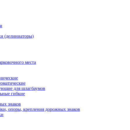
ки
и (делиниаторы)
арковочного места
нические
оматические
ующие для шлагбаумов
льные гибкие
ных знаков
ки, опоры, крепления дорожных знаков
ки