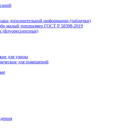
исаний
наки дополнительной информации (таблички)
бо малый типоразмер ГОСТ Р 58398-2019
х (флуоресцентные)
кие для улицы
рические для помещений
ные
ждения