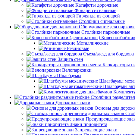
Катафоты дорожные
Фонари сигнальные
Гирлянда из фонарей
Столбики сигнальные
Оборудование для парков
Столбики парковочные
Колесоотбойник
Металлические
Резиновые
Съезд/заезд для бордюра
Защита стен
Блокираторы п
Велопарковки
Шлагбаумы
Шлагбаумы меха
Шлагбаумы авт
Комплект
Столбики разделите
Дорожные знаки
Основы для дорож
Стой
Предупреждающие зна
Знаки приоритета
Запрещающие знаки