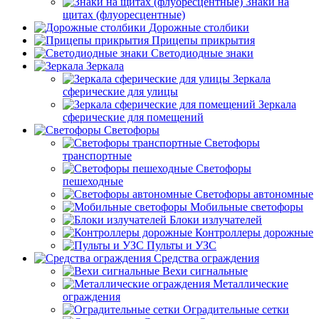
Знаки на
щитах (флуоресцентные)
Дорожные столбики
Прицепы прикрытия
Светодиодные знаки
Зеркала
Зеркала
сферические для улицы
Зеркала
сферические для помещений
Светофоры
Светофоры
транспортные
Светофоры
пешеходные
Светофоры автономные
Мобильные светофоры
Блоки излучателей
Контроллеры дорожные
Пульты и УЗС
Средства ограждения
Вехи сигнальные
Металлические
ограждения
Оградительные сетки