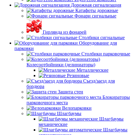
Дорожная сигнализация
Катафоты дорожные
Фонари сигнальные
Гирлянда из фонарей
Столбики сигнальные
Оборудование для
парковки
Столбики парковочные
Колесоотбойники (делиниаторы)
Металлические
Резиновые
Съезд/заезд для
бордюра
Защита стен
Блокираторы
парковочного места
Велопарковки
Шлагбаумы
Шлагбаумы
механические
Шлагбаумы